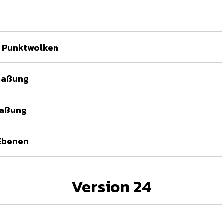
n Punktwolken
maßung
maßung
Ebenen
Version 24