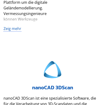
Plattform um die digitale
Geländemodellierung.
Vermessungsingenieure
können Werkzeuge
nutzen, um TINs zu
Zeig mehr
erstellen und zu
modifizieren, sie mit
Rasterüberlagerungen zu
texturieren, Reliefs zu
erzeugen und Volumen
und Flächen zu
berechnen.⁢
nanoCAD 3DScan
nanoCAD 3DScan ist eine spezialisierte Software, die
für die Verarbeitung von 3D-Scandaten und die