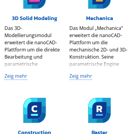
3D Solid Modeling
Mechanica
Das 3D-
Das Modul „Mechanica“
Modellierungsmodul
erweitert die nanoCAD-
erweitert die nanoCAD-
Plattform um die
Plattform um die direkte
mechanische 2D- und 3D-
Bearbeitung und
Konstruktion. Seine
parametrische
parametrische Engine
Modellierung. Das Modul
arbeitet mit der
Zeig mehr
Zeig mehr
bietet auch 3D-
mitgelieferten Bibliothek
Abhängigkeiten für
von Standardteilen, und
Passteile in 3D-
die vielen integrierten
Baugruppen und stellt
Taschenrechner erzeugen
Werkzeuge für die
Zeichnungen schnell.⁢
Blechmodellierung bereit.⁢
Construction
Raster