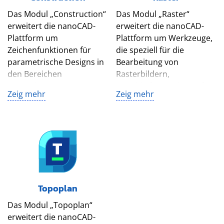
Das Modul „Construction“
Das Modul „Raster“
erweitert die nanoCAD-
erweitert die nanoCAD-
Plattform um
Plattform um Werkzeuge,
Zeichenfunktionen für
die speziell für die
parametrische Designs in
Bearbeitung von
den Bereichen
Rasterbildern,
Architektur,
einschließlich sehr großer
Zeig mehr
Zeig mehr
Ingenieurwesen und
Bilder, entwickelt wurden.
Konstruktion. Dank des
Die Werkzeuge
IFC-Supports und der
importieren, korrigieren,
parametrischen
neigen, konvertieren,
Bibliotheken mit
kolorieren, vektorisieren
Standardteilen lassen sich
und wählen Rasterbilder
Bauzeichnungen
intelligent aus.⁢
automatisieren.⁢
Topoplan
Das Modul „Topoplan“
erweitert die nanoCAD-