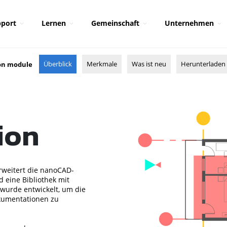
port
Lernen
Gemeinschaft
Unternehmen
Überblick
Merkmale
Was ist neu
Herunterladen
on module
ion
weitert die nanoCAD-
 eine Bibliothek mit
wurde entwickelt, um die
kumentationen zu