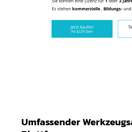
Sie können eine Lizenz für
1
oder
3 Jahr
Es stehen ⁢
kommerzielle⁢
, ⁢
Bildungs-⁢
und 
Jetzt kaufen
T
Ab $229 /Jahr
Umfassender Werkzeugs