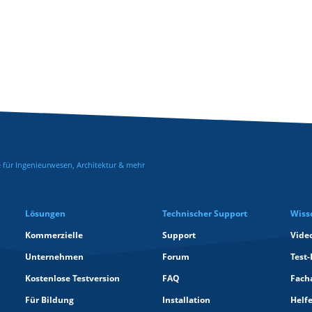
für Ingenieurwesen, Architektur & mehr
Lösungen
Technischer Support
Wiss
Kommerzielle
Support
Vide
Unternehmen
Forum
Test-
Kostenlose Testversion
FAQ
Facha
Für Bildung
Installation
Helf