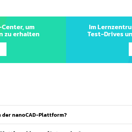
-Center, um
Im Lernzentru
n zu erhalten
Test-Drives u
em der nanoCAD-Plattform?