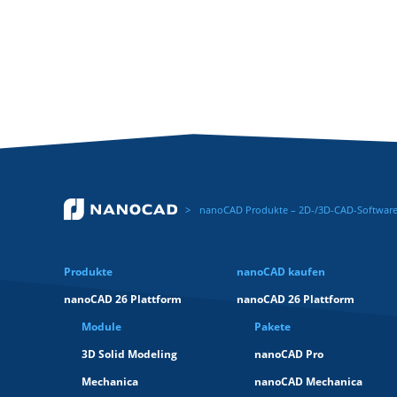
nanoCAD Produkte – 2D-/3D-CAD-Software 
Produkte
nanoCAD kaufen
nanoCAD 26 Plattform
nanoCAD 26 Plattform
Module
Pakete
3D Solid Modeling
nanoCAD Pro
Mechanica
nanoCAD Mechanica