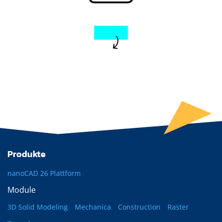
Produkte
nanoCAD 26 Plattform
Module
3D Solid Modeling
Mechanica
Construction
Raster