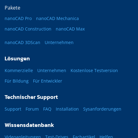
Pakete
nanoCAD Pro
nanoCAD Mechanica
nanoCAD Construction
nanoCAD Max
nanoCAD 3DScan
Unternehmen
Lösungen
Kommerzielle
Unternehmen
Kostenlose Testversion
Für Bildung
Für Entwickler
Technischer Support
Support
Forum
FAQ
Installation
Sysanforderungen
Wissensdatenbank
Videoanleitungen
Test-Drives
Fachartikel
Helfen